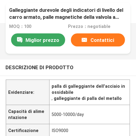
Galleggiante durevole degli indicatori di livello del
carro armato, palle magnetiche della valvola a
galleggiante 45*56*15.5mm
MOQ：100
Prezzo：negotiable
Miglior prezzo
Contattici
DESCRIZIONE DI PRODOTTO
palla di galleggiante dell'acciaio in
Evidenziare:
ossidabile
,
galleggiante di palla del metallo
Capacità di alime
5000-10000/day
ntazione
Certificazione
ISO9000