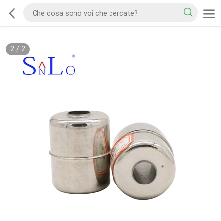
2
/
2