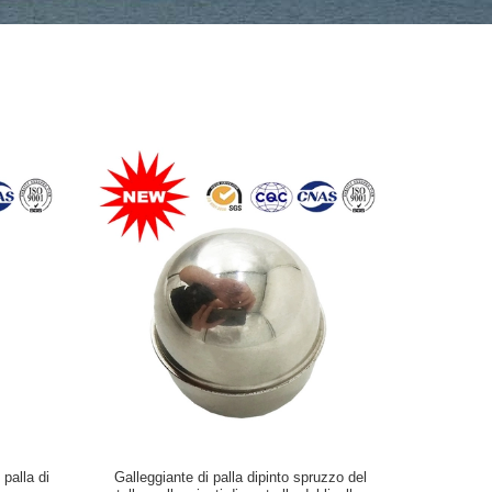
 palla di
Galleggiante di palla dipinto spruzzo del