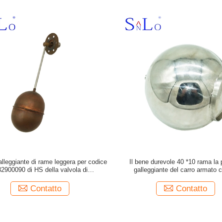
alleggiante di rame leggera per codice
Il bene durevole 40 *10 rama la p
2900090 di HS della valvola di
galleggiante del carro armato c
scarico/trappole
temperatura su misura manig
Contatto
Contatto