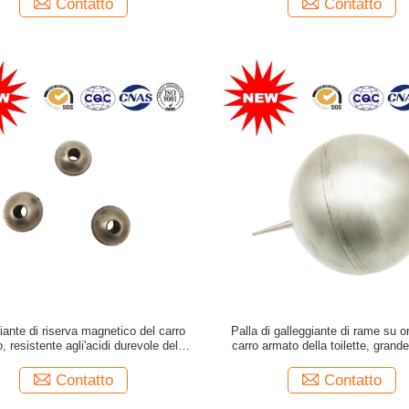
Contatto
Contatto
iante di riserva magnetico del carro
Palla di galleggiante di rame su o
, resistente agli'acidi durevole del
carro armato della toilette, grande
nte degli indicatori di livello del carro
galleggiante meccanica con a
armato
Contatto
Contatto