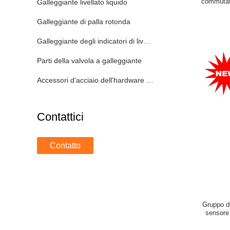
commutator
Galleggiante livellato liquido
caratt
Galleggiante di palla rotonda
Galleggiante degli indicatori di livello del carro armato
Parti della valvola a galleggiante
Accessori d'acciaio dell'hardware e del cappuccio
Contattici
Contatto
Gruppo de
sensore 