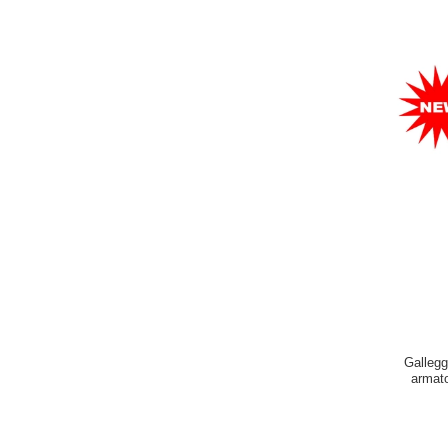
Gallegg
armato
galleggia