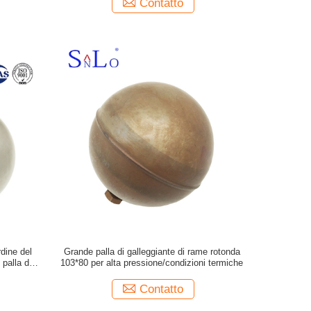
Contatto
rdine del
Grande palla di galleggiante di rame rotonda
 palla di
103*80 per alta pressione/condizioni termiche
guzzo
Contatto