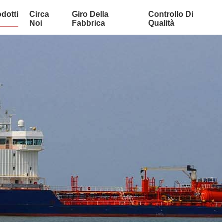
dotti
Circa
Giro Della
Controllo Di
Noi
Fabbrica
Qualità