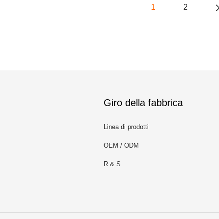
1
2
Giro della fabbrica
Linea di prodotti
OEM / ODM
R & S
m