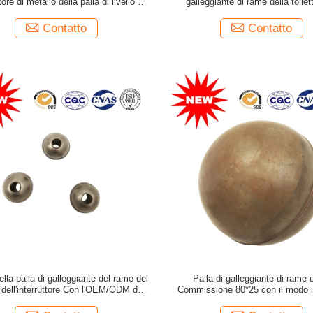
e di metallo della palla di livello del
galleggiante di rame della toilet
ere rotondo livellato del regolatore
ferrite/NdFeB magnetici
Contatto
Contatto
lla palla di galleggiante del rame del
Palla di galleggiante di rame d
dell'interruttore Con l'OEM/ODM del
Commissione 80*25 con il modo i
foro disponibili
dell'azionamento di controllo de