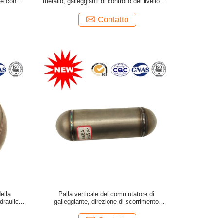
te con
metallo, galleggianti di controllo del livello del
fluido con superficie lucidata
Contatto
ella
Palla verticale del commutatore di
draulico
galleggiante, direzione di scorrimento
l filo
unidirezionale del galleggiante della
depressione dell'acqua