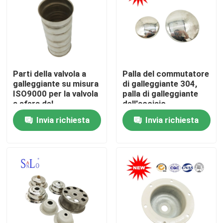
Prodotti
Palla di galleggiante magnetica
Parti della valvola a
Palla del commutatore
galleggiante su misura
di galleggiante 304,
Palla di galleggiante d'acciaio
ISO9000 per la valvola
palla di galleggiante
a sfera del
dell'acciaio
galleggiante del livello
inossidabile 316L per
Invia richiesta
Invia richiesta
Palla di galleggiante di rame
liquido
la valvola dell'acqua
Palla di galleggiante del metallo
Palla di galleggiante del carro armato
Palla del commutatore di galleggiante