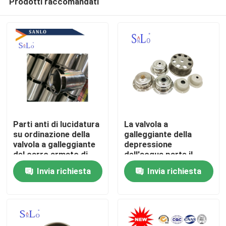
Prodotti raccomandati
Parti anti di lucidatura
La valvola a
su ordinazione della
galleggiante della
valvola a galleggiante
depressione
del carro armato di
dell'acqua parte il
Casa
corrosione ss
rendimento elevato del
Invia richiesta
Invia richiesta
gruppo della
copertura di
Chi siamo
304/ferro/316 valvole
Contatti