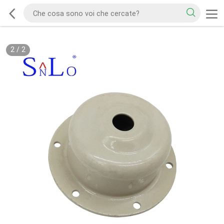
2
/
2