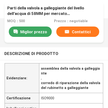
Parti della valvola a galleggiante del livello
dell'acqua di 58MM per mercato
europeo/americano antiusura
MOQ：500
Prezzo：negotiable
Miglior prezzo
Contattici
DESCRIZIONE DI PRODOTTO
assemblea della valvola a galleggia
nte
Evidenziare:
,
corredo di riparazione della valvola
del rubinetto a galleggiante
Certificazione
ISO9000