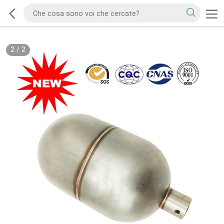
2
/
2