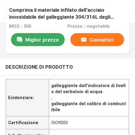
Comprima il materiale infilato dell'acciaio
inossidabile del galleggiante 304/316L degli
indicatori di livello del carro armato
MOQ：500
Prezzo：negotiable
Miglior prezzo
Contattici
DESCRIZIONE DI PRODOTTO
galleggiante dell'indicatore di livell
o del serbatoio di acqua
Evidenziare:
,
galleggiante del calibro di combust
ibile
Certificazione
ISO9000