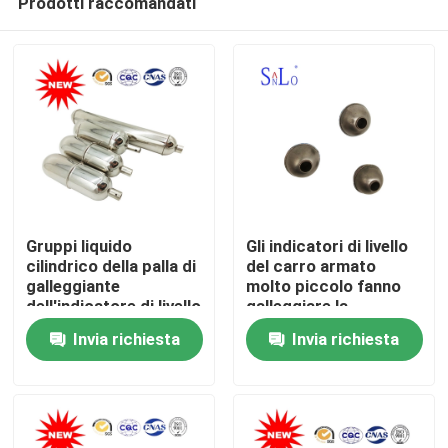
Prodotti raccomandati
Gruppi liquido
Gli indicatori di livello
cilindrico della palla di
del carro armato
galleggiante
molto piccolo fanno
dell'indicatore di livello
galleggiare la
Casa
spessore 0.9mm/di
pressione livellata dei
Invia richiesta
Invia richiesta
0.8mm
pezzi di ricambio
1.0Mpa del
Chi siamo
commutatore
Contatti