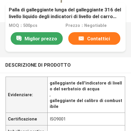
Palla di galleggiante lunga del galleggiante 316 del
livello liquido degli indicatori di livello del carro
armato 304 eccellenti con la leva
MOQ：500pcs
Prezzo：Negotiable
Miglior prezzo
Contattici
DESCRIZIONE DI PRODOTTO
galleggiante dell'indicatore di livell
o del serbatoio di acqua
Evidenziare:
,
galleggiante del calibro di combust
ibile
Certificazione
ISO9001