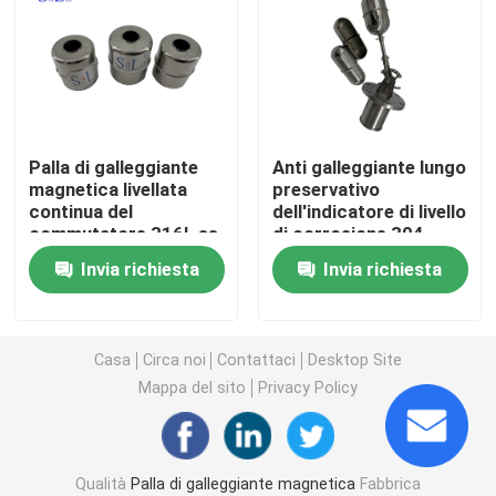
Palla di galleggiante di rame
Palla di galleggiante del metallo
Palla di galleggiante
Anti galleggiante lungo
magnetica livellata
preservativo
Palla di galleggiante del carro armato
continua del
dell'indicatore di livello
commutatore 316L ss
di corrosione 304
Palla del commutatore di galleggiante
Invia richiesta
Invia richiesta
Galleggianti magnetici di acciaio inossidabile
Casa
Circa noi
Contattaci
Desktop Site
Mappa del sito
Privacy Policy
Galleggiante livellato liquido
Galleggiante di palla rotonda
Qualità
Palla di galleggiante magnetica
Fabbrica