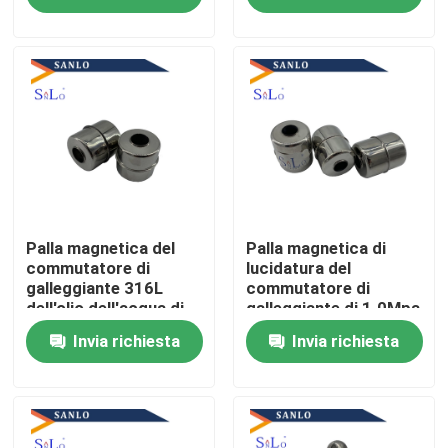
Giro della fabbrica
Controllo di qualità
Contattici
Richieda una citazione
Palla magnetica del
Palla magnetica di
commutatore di
lucidatura del
galleggiante 316L
commutatore di
dell'olio dell'acqua di
galleggiante di 1.0Mpa
Company News
iso 1.0Mpa
SS316L
Invia richiesta
Invia richiesta
Palla di galleggiante magnetica
Palla di galleggiante d'acciaio