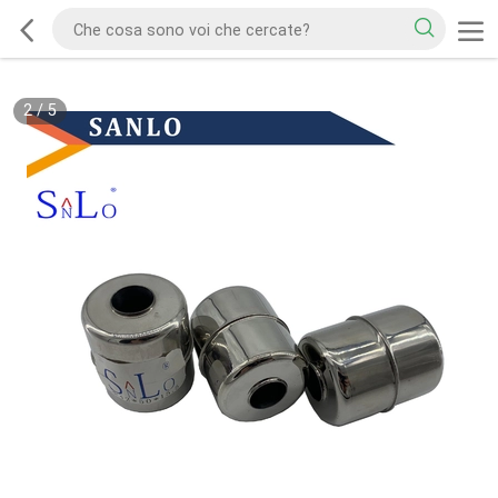
2
/
5