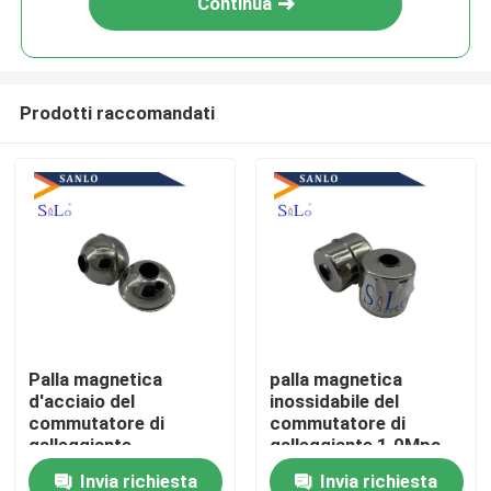
Continua
Prodotti raccomandati
Casa
Palla magnetica
palla magnetica
d'acciaio del
inossidabile del
Prodotti
commutatore di
commutatore di
galleggiante
galleggiante 1.0Mpa
dell'indicatore di livello
SS304
Invia richiesta
Invia richiesta
Circa noi
304