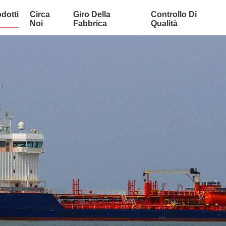
dotti
Circa
Giro Della
Controllo Di
Noi
Fabbrica
Qualità