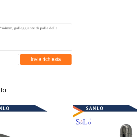
Invia richiesta
ato