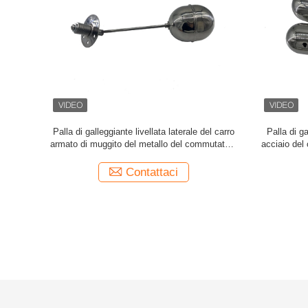
del carro
Palla di galleggiante preservativa del carro
Palla di ga
ione SS316
armato del sostegno SS304 per il regolatore di
Head SS304
livello
Contattaci