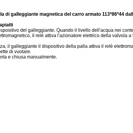
lla di galleggiante magnetica del carro armato 113*86*44 dal
piatti
dispositivo del galleggiante. Quando il livello dell'acqua nei con
lettromagnetico, il relè attiva l'azionatore elettrico della valvola a
, il galleggiante il dispositivo della palla attiva il relè elettrom
mette di vuotare.
perta e chiusa manualmente.