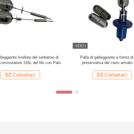
lleggiante del carro armato di Screw
La toilette su misura del sostegno
 del regolatore di livello di ASTM
palla di galleggiante del medium d
dell'indicatore di livello
Contattaci
Contattaci