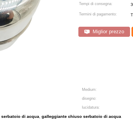
Tempi di consegna:
3
Termini di pagamento:
T
Miglior prezzo
Medium:
disegno:
lucidatura:
l serbatoio di acqua
galleggiante chiuso serbatoio di acqua
,