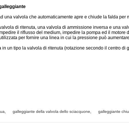
 galleggiante
isce ad una valvola che automaticamente apre e chiude la falda pe
 valvola di ritenuta, una valvola di ammissione inversa e una val
 impedire il riflusso del medium, impedire la pompa ed il motore 
utilizzata per fornire una linea in cui la pressione può aumentar
in un tipo la valvola di ritenuta (rotazione secondo il centro di g
qua
,
galleggiante della valvola dello sciacquone
,
galleggiante chi