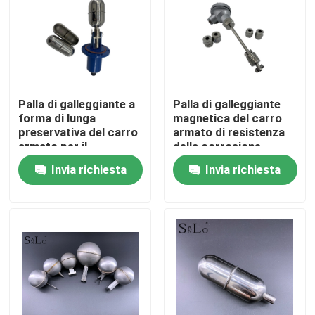
Prodotti
Palla di galleggiante magnetica
Palla di galleggiante a
Palla di galleggiante
forma di lunga
magnetica del carro
Palla di galleggiante d'acciaio
preservativa del carro
armato di resistenza
armato per il
della corrosione
commutatore livellato
SS316
Invia richiesta
Invia richiesta
Palla di galleggiante di rame
laterale
Palla di galleggiante del metallo
Palla di galleggiante del carro armato
Palla del commutatore di galleggiante