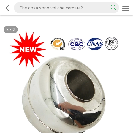
2
/
2