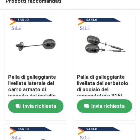
Prodotti raccomandati
Palla di galleggiante
Palla di galleggiante
livellata laterale del
livellata del serbatoio
carro armato di
di acciaio del
muggito del metallo
commutatore 316L
Casa
del commutatore
del filo con Palo
Invia richiesta
Invia richiesta
SS304
Chi siamo
Contatti