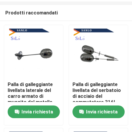
Prodotti raccomandati
Palla di galleggiante
Palla di galleggiante
livellata laterale del
livellata del serbatoio
Casa
carro armato di
di acciaio del
muggito del metallo
commutatore 316L
del commutatore
del filo con Palo
Invia richiesta
Invia richiesta
Prodotti
SS304
Circa noi