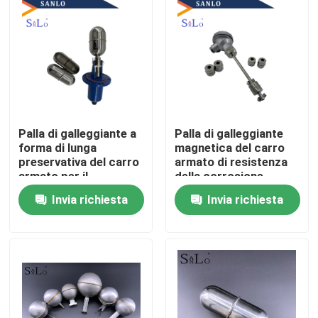
Giro della fabbrica
Controllo di qualità
Contattici
Palla di galleggiante a
Palla di galleggiante
forma di lunga
magnetica del carro
preservativa del carro
armato di resistenza
Richieda una citazione
armato per il
della corrosione
commutatore livellato
SS316
Invia richiesta
Invia richiesta
laterale
Company News
Palla di galleggiante magnetica
Palla di galleggiante d'acciaio