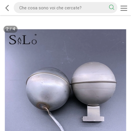
2
/
4