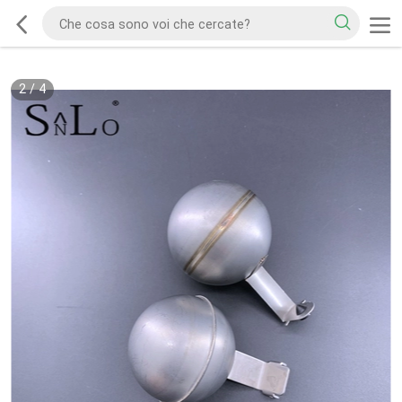
2
/
4