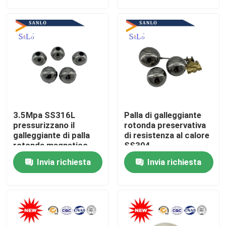
Prodotti
Palla di galleggiante magnetica
Palla di galleggiante d'acciaio
3.5Mpa SS316L
Palla di galleggiante
Palla di galleggiante di rame
pressurizzano il
rotonda preservativa
galleggiante di palla
di resistenza al calore
rotonda magnetico
SS304
Palla di galleggiante del metallo
Invia richiesta
Invia richiesta
Palla di galleggiante del carro armato
Palla del commutatore di galleggiante