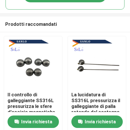
Prodotti raccomandati
Casa
Il controllo di
La lucidatura di
galleggiante SS316L
SS316L pressurizza il
pressurizza le sfere
galleggiante di palla
Chi siamo
d'acciaio magnetiche
rotonda del sostegno
Invia richiesta
Invia richiesta
Contatti