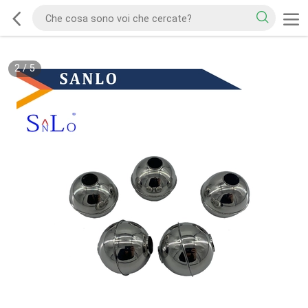
2
/
5