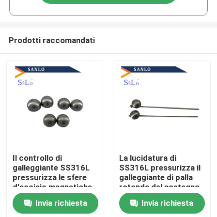
Prodotti raccomandati
Casa
Il controllo di
La lucidatura di
galleggiante SS316L
SS316L pressurizza il
pressurizza le sfere
galleggiante di palla
Chi siamo
d'acciaio magnetiche
rotonda del sostegno
Invia richiesta
Invia richiesta
Contatti