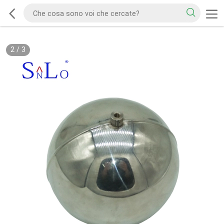
2
/
3