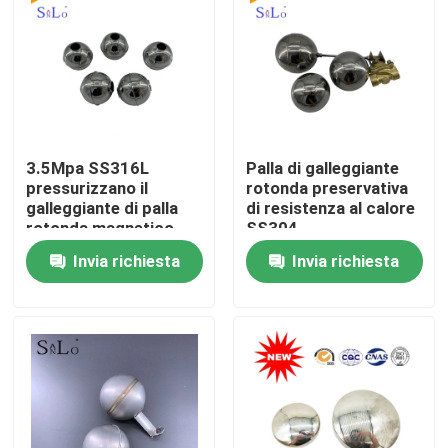
Prodotti
Mostra VR
3.5Mpa SS316L
Palla di galleggiante
Palla di galleggiante magnetica
pressurizzano il
rotonda preservativa
galleggiante di palla
di resistenza al calore
rotonda magnetico
SS304
Palla di galleggiante d'acciaio
Invia richiesta
Invia richiesta
Palla di galleggiante di rame
Palla di galleggiante del metallo
Palla di galleggiante del carro armato